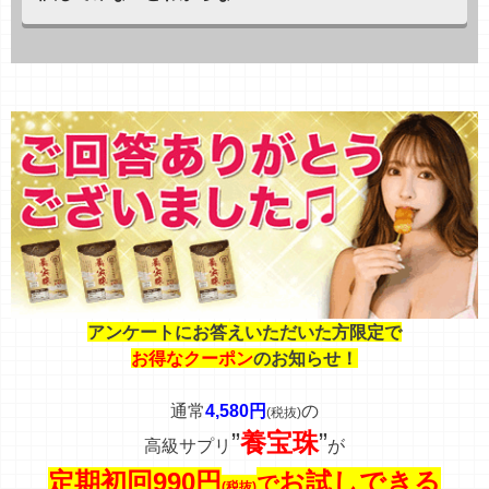
アンケートにお答えいただいた方限定で
お得なクーポン
のお知らせ！
通常
4,580円
の
(税抜)
”
養宝珠
”
高級サプリ
が
定期初回990円
お試しできる
で
(税抜)