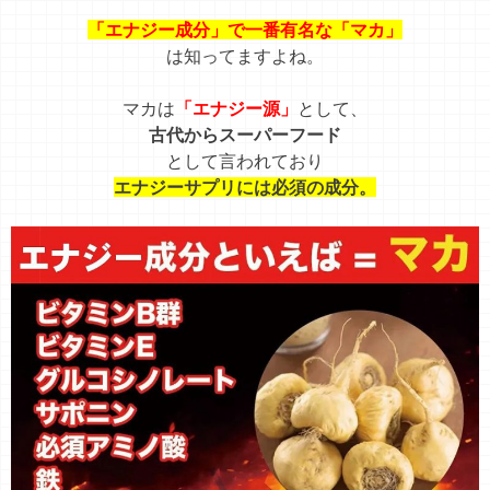
「エナジー成分
」
で一番有名な「マカ」
は知ってますよね。
マカは
「エナジー源
」
として、
古代からスーパーフード
として言われており
エナジーサプリには必須の成分。