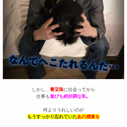
しかし、
養宝珠
に出会ってから
仕事も
遊びも絶好調な私。
何よりうれしいのが
もうすっかり忘れていた
あの感覚を