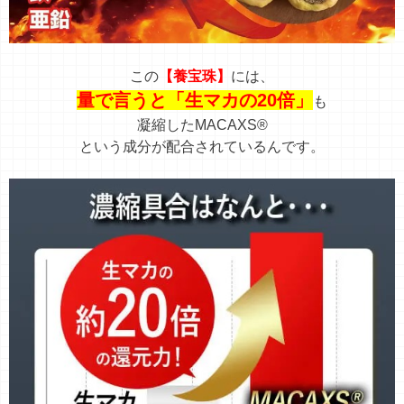
この
【養宝珠
】
には、
量で言うと「生マカの20倍」
も
凝縮したMACAXS®
という成分が配合されているんです。