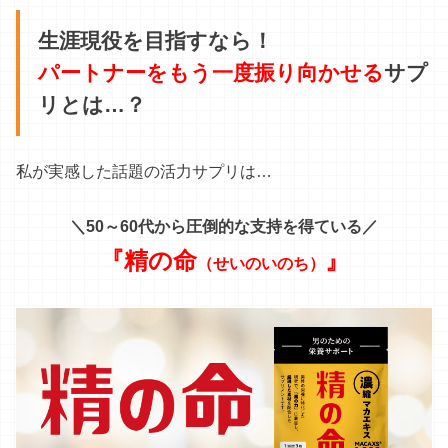
＼50～60代から圧倒的な支持を得ている／
『精の命
』
（せいのいのち）
ド直球な名前からして期待できそうですよね！
『精の命』の開発には、