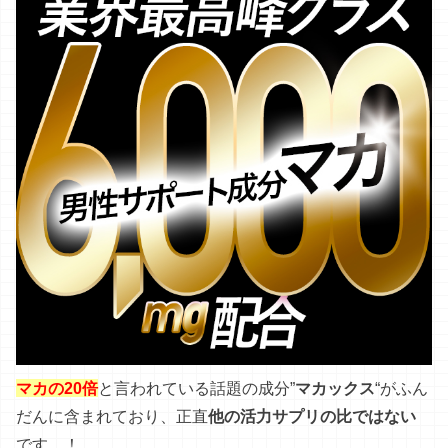
マカの20倍
と言われている話題の成分”
マカックス
“がふん
だんに含まれており、正直
他の活力サプリの比ではない
です…！