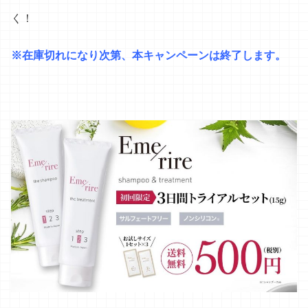
く！
※在庫切れになり次第、本キャンペーンは終了します。