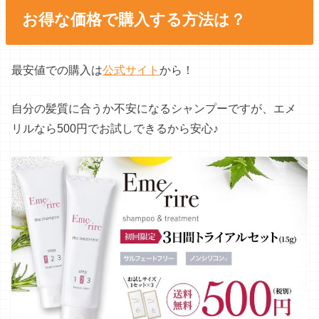
お得な価格で購入する方法は？
最安値での購入は
公式サイト
から！
自分の髪質に合うか不安になるシャンプーですが、エメ
リルなら500円でお試しできるから安心♪