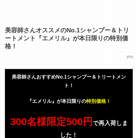
美容師さんオススメのNo.1シャンプー＆トリ
ートメント『エメリル』が本日限りの特別価
格！
[PR]
美容師さんおすすめNo.1シャンプー＆トリートメン
ト！
『エメリル』が本日限りの
特別価格！
300名様限定500円
で再入荷しま
した！