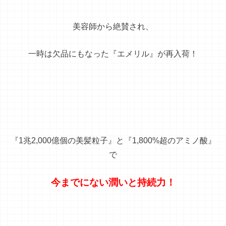
美容師から絶賛され、
一時は欠品にもなった『エメリル』が再入荷！
『1兆2,000億個の美髪粒子』と『1,800%超のアミノ酸』
で
今までにない潤いと持続力！