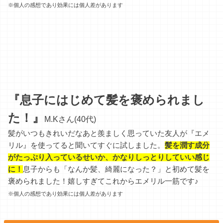
※個人の感想であり効果には個人差があります
『息子にはじめて髪を褒められまし
た！』
M.Kさん(40代)
髪がいつもきれいだなあと羨ましく思っていた友人が『エメ
リル』を使ってると聞いてすぐに試しました。
髪を潤す成分
がたっぷり入っているせいか、かなりしっとりしていい感じ
に！
息子からも「なんか髪、綺麗になった？」と初めて髪を
褒められました！嬉しすぎてこれからエメリル一筋です♪
※個人の感想であり効果には個人差があります