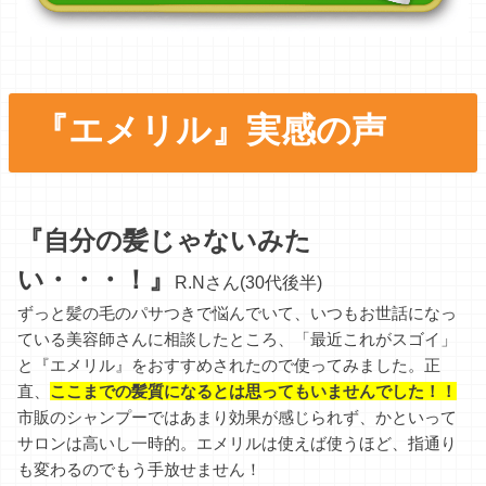
『エメリル』実感の声
『自分の髪じゃないみた
い・・・！』
R.Nさん(30代後半)
ずっと髪の毛のパサつきで悩んでいて、いつもお世話になっ
ている美容師さんに相談したところ、「最近これがスゴイ」
と『エメリル』をおすすめされたので使ってみました。正
直、
ここまでの髪質になるとは思ってもいませんでした！！
市販のシャンプーではあまり効果が感じられず、かといって
サロンは高いし一時的。エメリルは使えば使うほど、指通り
も変わるのでもう手放せません！