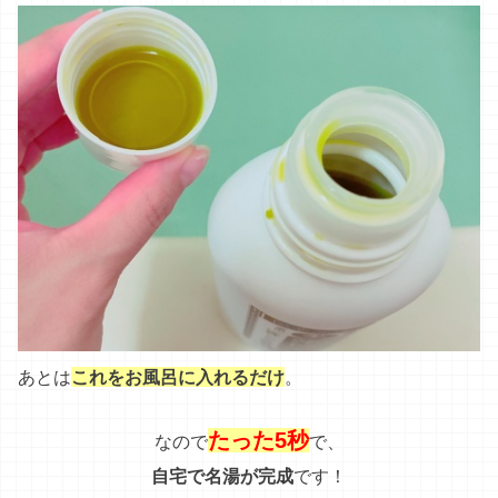
あとは
これをお風呂に入れるだけ
。
たった5秒
なので
で、
自宅で名湯が完成
です！