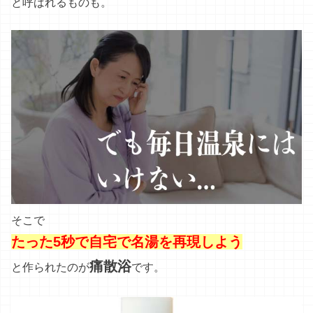
と呼ばれるものも。
そこで
たった5秒で
自宅で名湯を再現しよう
痛散浴
と作られたのが
です。