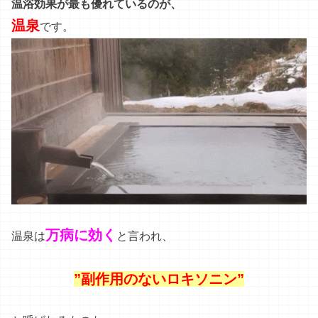
温浴効果が最も優れているのが、
温泉
です。
万病に効く
温泉は
と言われ、
”副作用のないロキソニン”