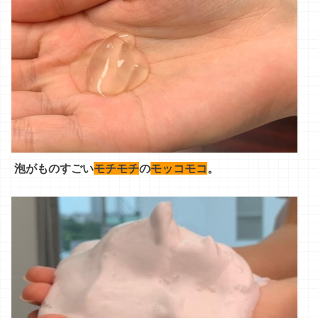
泡がものすごい
モチモチ
の
モッコモコ
。