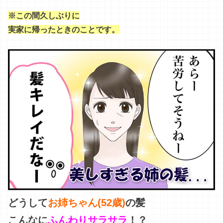
※この間久しぶりに
実家に帰ったときのことです。
どうして
お姉ちゃん(52歳)
の髪
こんなに
ふんわりサラサラ
！？