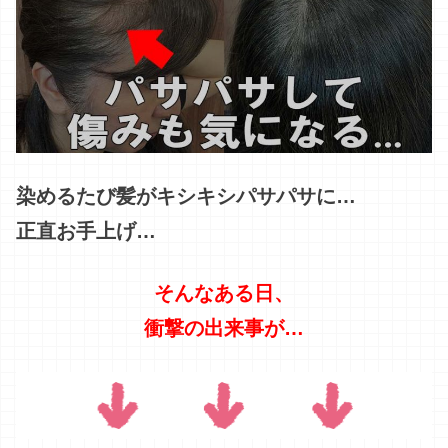
染めるたび髪が
キシキシパサパサに…
正直お手上げ…
そんなある日、
衝撃の出来事が…