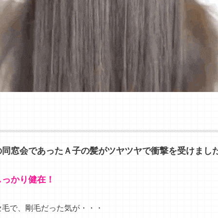
の同窓会であったＡ子の髪がツヤツヤで衝撃を受けまし
しっかり健在！
セ毛で、剛毛だった気が・・・