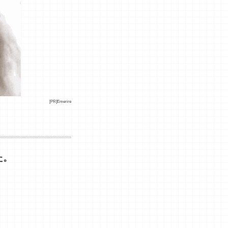
[PR]Emerire
た。