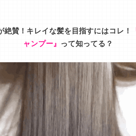
が絶賛！キレイな髪を目指すにはコレ！
ャンプー』
って知ってる？