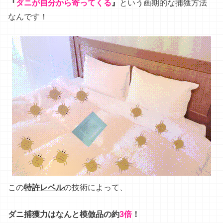
この
特許レベル
の
技術
によって
、
ダニ捕獲力はなんと模倣品の約
3倍
！