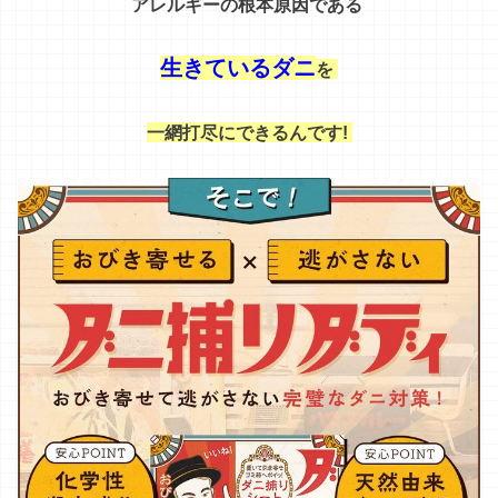
その
秘密
は
…
第三者
機関
から
も
お墨付き
の
、
驚異
の
捕獲
力
！