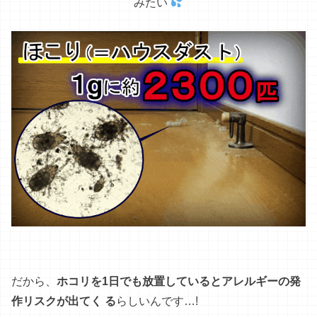
みたい
だから
、
ホコリを1日でも放置しているとアレルギーの発
作リスクが出てく
る
らしい
ん
です
…
!