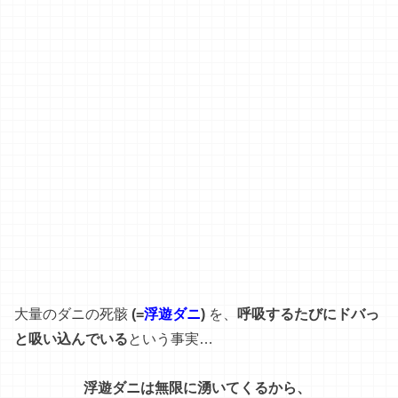
大量
の
ダニ
の
死骸
(=
浮遊ダニ
)
を
、
呼吸するたびにドバっ
と吸い込んでい
る
という
事実
…
浮遊ダニは無限に湧いてくるから
、
いくら高い
空気清浄機を使っても
その場しのぎでしかない
んです
。