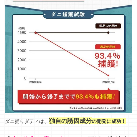
独自の誘因成分
ダニ
捕り
ダディ
は
、
の開発に成功！
『
ダニが自分から寄ってくる
』
という
画期的
な
捕獲
方法
な
ん
です！