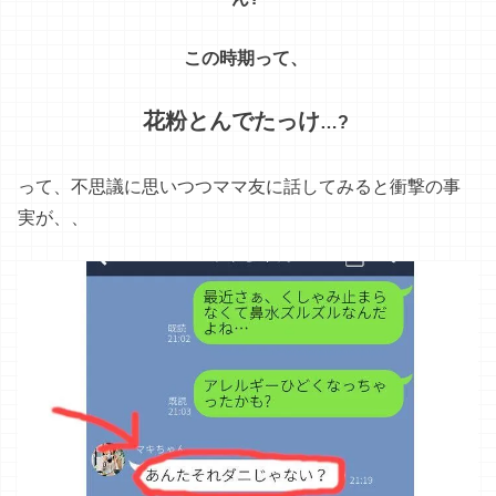
この時期って、
花粉とんでたっけ
…?
って
、
不思議
に
思い
つつ
ママ
友
に
話し
て
みる
と
衝撃
の
事
実が、、