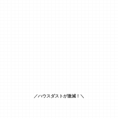
もちろん
布団
だけ
じゃ
なく
、
ソファや畳、車のシート
な
ど
どこ
でも
使える
の
で
、
家
の
中
を
すべて
清潔
に
でき
ちゃ
い
ます
♪
日本
全国
で
感動
の
声
が
続出
中！