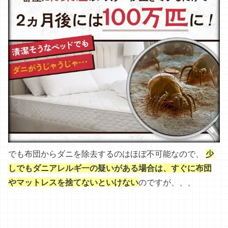
うち
は
布団を1年に1回買い替えてる
。
毎年3万円かかる
の
は
痛い
ん
だ
けど
ね
…。
しかし！