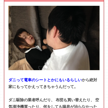
気清浄機買ったり、何をしても喘息が治らなかった
ん
だ
けど
、
ダニ
捕り
ダディ
すご
すぎ
た
。
もっと
早く
知り
たかっ
た
よ
~
(
>
_
<
)
ダニ捕りダディは
7月24日
特別セール中
です!
ダニ
は
まるで
ゴキブリ並み
と
言わ
れる
ほど
生命
力
・
繁殖
力
が
強い
らしく
…
何
も
し
なけれ
ば
あっという間にダニアレルギー汚染が広
がる
一方
。