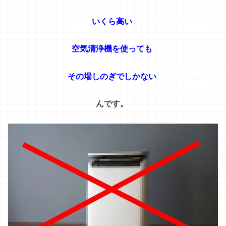
ダニは
ほぼ100%どの家にもいます。
衣類に付着して持ち帰ってしまう
んで
す。
専門家
そもそも
ダニ
は新築
の
家
に
も
いる
みたい
。。
そこで
活躍
する
の
が