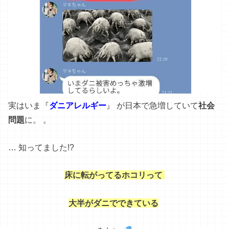
実は
いま
『
ダニ
アレルギー
』
が
日本
で
急増し
て
い
て
社会
問題
に
。 。
…
知っ
て
まし
た
!
?
床に転がってるホコリって
大半がダニでできている