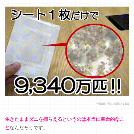
※
理論
値
:
布団
に
1
億
匹
いる
場合
生きたままダニを捕らえるというのは本当に革命的なこ
と
な
ん
だ
そう
です
。
そしてさらに
凄いのが… ！
ダニ
の
這い出しが0
一度
捕獲
し
た
だ
という
コト！
たったの一匹も逃さない！