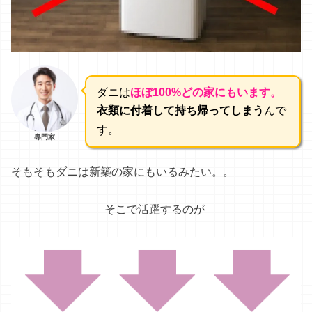
“敷く
空気清浄
機
”
こと
ダニ捕りダディ