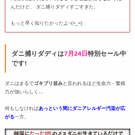
でも
布団
から
ダニ
を
除去
する
の
は
ほぼ
不可能
な
ので
、
少
しでもダニアレルギ一の疑いがある場合は、すぐに布団
やマットレスを捨てないといけない
ので
すが
、、、