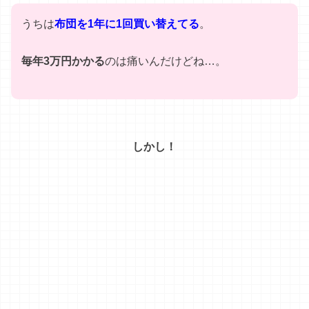
「敷く空気清
ンペーン
開催