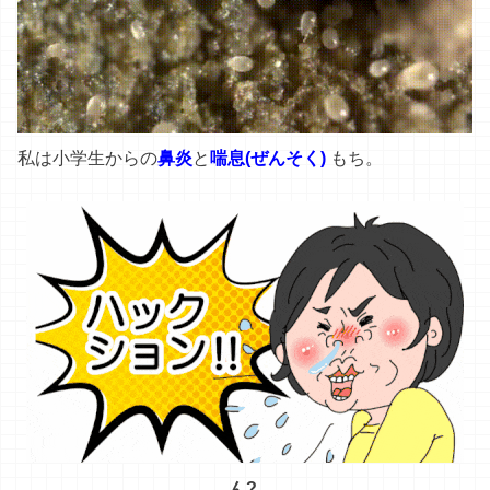
私
は
小学生
から
の
鼻炎
と
喘息(ぜんそく
)
もち
。
ん?