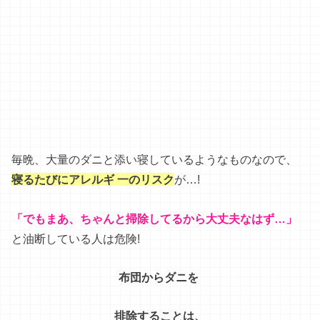
毎晩
、
大量
の
ダニ
と
添い寝
し
て
いる
よう
な
もの
な
ので
、
寝るたびにアレルギ 一のリスク
が
…
!
「でもまあ、ちゃんと掃除してるから大丈夫なはず…」
と
油断
し
て
いる
人
は
危
険
!
布団からダニを
排除することは、
不可能
ほぼ
なんです
。