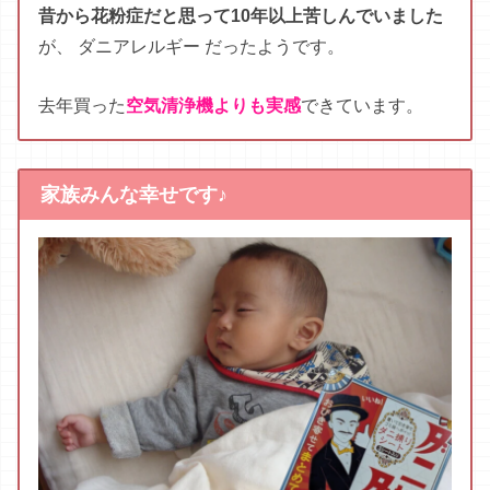
まだ0歳の子が喘息持ち
で
、
病院
で
ダニ
対策
する
よ
う
に
言わ
れ
た
の
です
が
、
お部屋でペットを飼ってい
るので
殺虫剤は使えない
…
と
困っ
て
いま
し
た
。