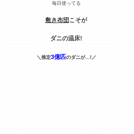
毎日使っ
てる
敷き布団
こそが
ダニの温床!
3億匹
＼推定
のダニが…!／