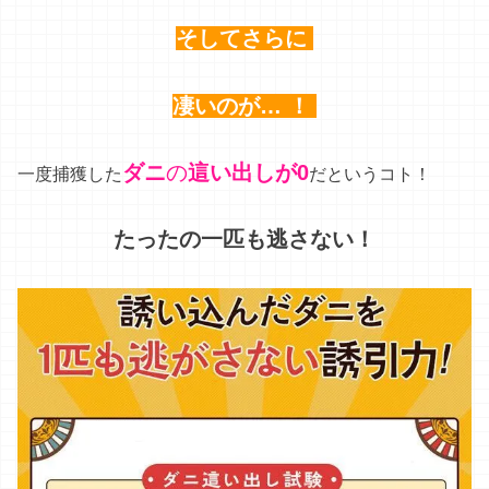
だ
と
死骸 (=ハウスダス
市販の“ダニを殺すタイプの商品”
ト) が空中に舞ってしまう
けど
、