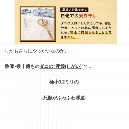
しかも
さらに
やっかい
な
の
が
、
数億~数十億もの
ダニの“死骸(しがい)
”
で
…
極小0.2ミリの
↓死骸がふわふわ浮遊
↓