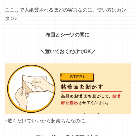
↑
敷く
だけ
で
いいから
超
楽ちん
な
のに
、
アレルギーの根本原因である
生きているダニ
を
一網打尽にできるんです!