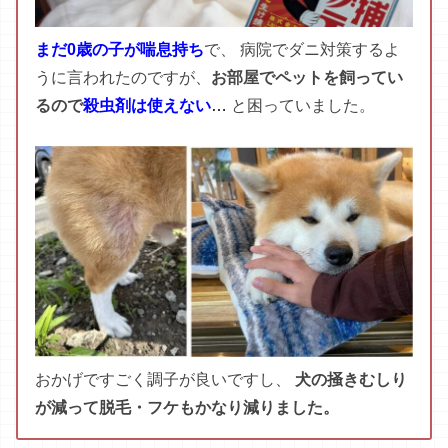
おかげ
で
すごく
調子
が
良い
です
し
、
犬
の掻きむしり
が減って脱毛・フケもかなり減りました。
ここ
まで
大
絶賛
さ
れる
ほどの
実力
な
のに
、
使い方
は
カン
タン
♪
布団とシーツの間に
＼置いておくだけでOK／