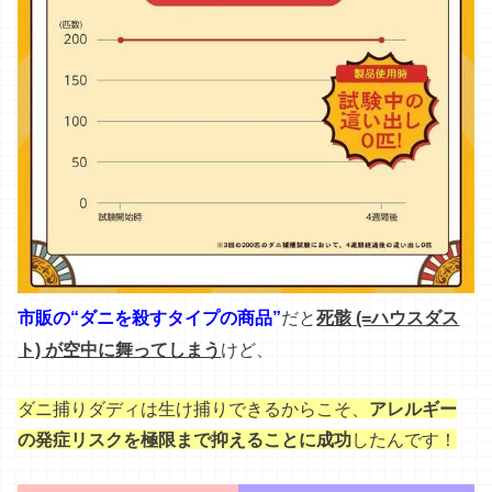
ダニ
捕り
ダディ
は
生け捕り
できる
から
こそ
、
アレルギー
の発症リスクを極限まで抑えることに成功
し
た
ん
です！
だからこそ
重度
の
ダニ
アレルゲン
汚染
が
広がっ
た
お家
で
さえ
も
、
すぐ
に
実感
できる
ん
です
ね
♪