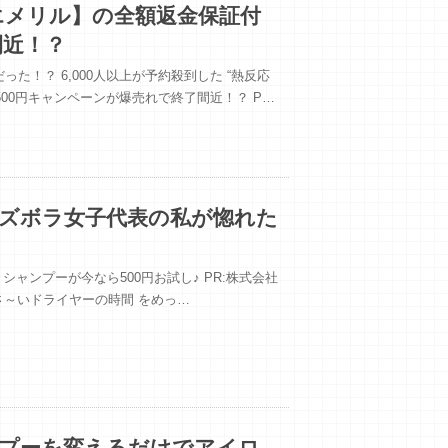
エメリル】の全額返金保証付
間近！？
た！？ 6,000人以上が予約殺到した “熱反応
00円キャンペーンが爆売れで終了間近！？ P…
ズボラ女子代表の私が惚れた
ャンプーが今なら500円お試し♪ PR:株式会社
くさ～いドライヤーの時間 をめっ…
ンプーを変えるだけでアイロ