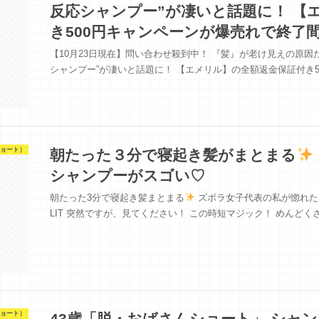
反応シャンプー”が凄いと話題に！ 【
き500円キャンペーンが爆売れで終了
【10月23日現在】問い合わせ殺到中！ 『髪』が老け見えの原因だっ
シャンプー”が凄いと話題に！ 【エメリル】の全額返金保証付き5
ョート）
朝たった３分で寝起き髪がまとまる
シャンプーがスゴい♡
朝たった3分で寝起き髪まとまる
ズボラ女子代表の私が惚れた シ
LIT 突然ですが、見てください！ この時短マジック！ めんど
ョート）
43歳「脱・おばさんショート」 シャ