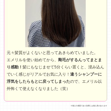
でいく感じがリアルでお気に入り！
違うシャンプーに
浮気をしたらもとに戻ってしまった
ので、エメリル以
外怖くて使えなくなりました（笑）
※個人の感想であり効果には個人差があります
世界三ツ星レベルのシャンプーがたっ
たの500円で試せます！
貴重な美髪粒子を配合しているので、9,980円と結構お高
いエメリル。（美容院のトリートメント代を考えると安
いですが）