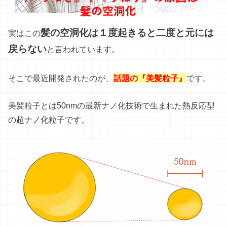
髪の空洞化は１度起きると二度と元には
実はこの
戻らない
と言われています。
そこで最近開発されたのが、
話題の『美髪粒子』
です。
美髪粒子とは50nmの最新ナノ化技術で生まれた熱反応型
の超ナノ化粒子です。