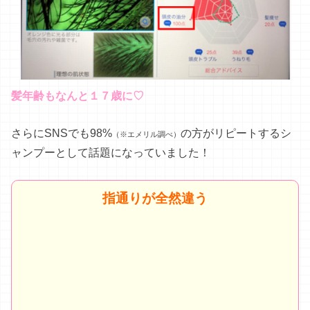
髪年齢もなんと１７歳に♡
さらにSNSでも98%
の方がリピートするシ
（※エメリル調べ）
ャンプーとして話題になっていました！
指通りが全然違う
年々髪がまとまりにくくなっていた私にとって、これ
は救世主！
ストンとした素直な髪になるし、傷みが気になるから