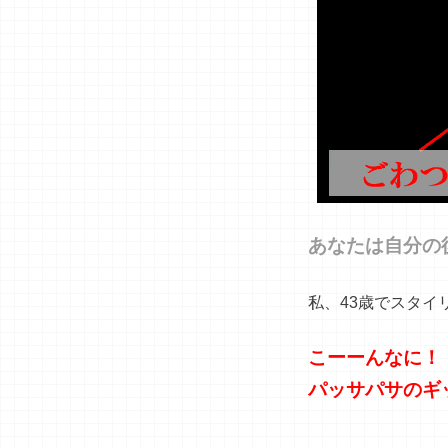
あなたは自分の
私、43歳でスタ
こーーんなに！
パッサパサのギ