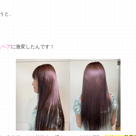
使うと、
んヘア
に激変したんです！