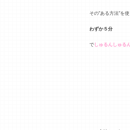
その”ある方法”を
わずか５分
で
しゅるんしゅる