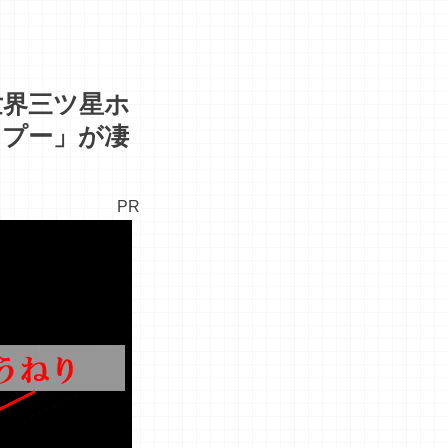
世界三ツ星ホ
ンプー」が凄
PR