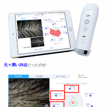
元々潤い28点
だったのが
なんと
たった１週間で100点
まで改善したんです（嘘みた
いですが実話です）