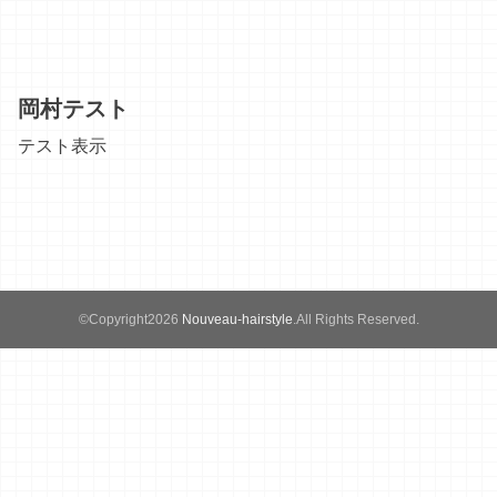
岡村テスト
テスト表示
©Copyright2026
Nouveau-hairstyle
.All Rights Reserved.